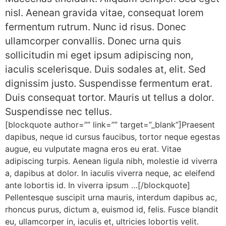
nisl. Aenean gravida vitae, consequat lorem
fermentum rutrum. Nunc id risus. Donec
ullamcorper convallis. Donec urna quis
sollicitudin mi eget ipsum adipiscing non,
iaculis scelerisque. Duis sodales at, elit. Sed
dignissim justo. Suspendisse fermentum erat.
Duis consequat tortor. Mauris ut tellus a dolor.
Suspendisse nec tellus.
[blockquote author=”” link=”” target=”_blank”]Praesent
dapibus, neque id cursus faucibus, tortor neque egestas
augue, eu vulputate magna eros eu erat. Vitae
adipiscing turpis. Aenean ligula nibh, molestie id viverra
a, dapibus at dolor. In iaculis viverra neque, ac eleifend
ante lobortis id. In viverra ipsum …[/blockquote]
Pellentesque suscipit urna mauris, interdum dapibus ac,
rhoncus purus, dictum a, euismod id, felis. Fusce blandit
eu, ullamcorper in, iaculis et, ultricies lobortis velit.